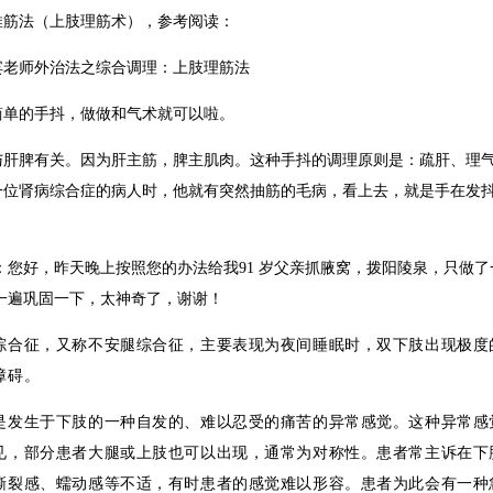
推筋法（上肢理筋术），参考阅读：
宾老师外治法之综合调理：上肢理筋法
简单的手抖，做做和气术就可以啦。
与肝脾有关。因为肝主筋，脾主肌肉。这种手抖的调理原则是：疏肝、理
一位肾病综合症的病人时，他就有突然抽筋的毛病，看上去，就是手在发
。
：您好，昨天晚上按照您的办法给我91 岁父亲抓腋窝，拨阳陵泉，只做
一遍巩固一下，太神奇了，谢谢！
综合征，又称不安腿综合征，主要表现为夜间睡眠时，双下肢出现极度
障碍。
是发生于下肢的一种自发的、难以忍受的痛苦的异常感觉。这种异常感
见，部分患者大腿或上肢也可以出现，通常为对称性。患者常主诉在下
撕裂感、蠕动感等不适，有时患者的感觉难以形容。患者为此会有一种