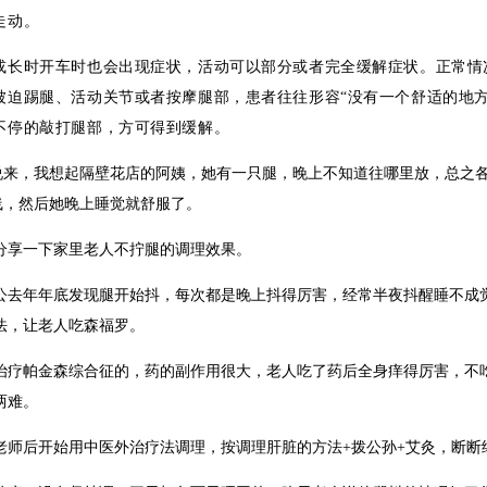
走动。
或长时开车时也会出现症状，活动可以部分或者完全缓解症状。正常情
被迫踢腿、活动关节或者按摩腿部，患者往往形容“没有一个舒适的地
不停的敲打腿部，方可得到缓解。
说来，我想起隔壁花店的阿姨，她有一只腿，晚上不知道往哪里放，总之
线，然后她晚上睡觉就舒服了。
分享一下家里老人不拧腿的调理效果。
公公去年年底发现腿开始抖，每次都是晚上抖得厉害，经常半夜抖醒睡不成
法，让老人吃森福罗。
治疗帕金森综合征的，药的副作用很大，老人吃了药后全身痒得厉害，不
两难。
老师后开始用中医外治疗法调理，按调理肝脏的方法+拨公孙+艾灸，断断