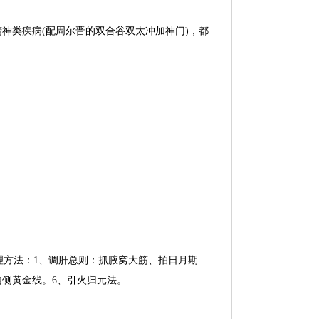
神类疾病(配周尔晋的双合谷双太冲加神门)，都
理方法：1、调肝总则：抓腋窝大筋、拍日月期
内侧黄金线。6、引火归元法。