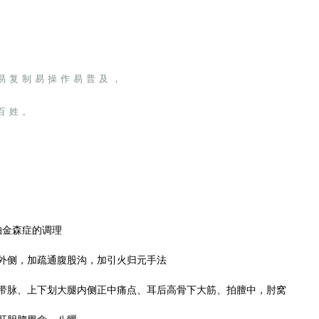
易复制易操作易普及，
百姓。
帕金森症的调理
内外侧，加疏通腹股沟，加引火归元手法
揪带脉、上下划大腿内侧正中痛点、耳后高骨下大筋、拍膻中，肘窝