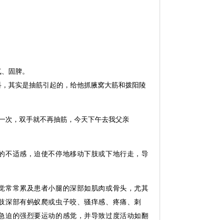
气、固脾。
抖，其实是抽筋引起的，给他抓腋窝大筋和拨阳陵
了一次，双手就不再抽筋，今天下午去我父亲
的不适感，迫使不停地移动下肢或下地行走，导
觉常常累及患者小腿的深部如肌肉或骨头，尤其
肢深部有蚂蚁爬或虫子咬、骚痒感、疼痛、刺
急迫的强烈要运动的感觉，并导致过度活动如翻