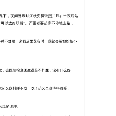
况下，夜间卧床时症状变得强烈并且在半夜后达
方可以放好双腿”。严重者要起床不停地走路，
各种不舒服，来我店里艾灸时，我都会帮她按按小
觉，去医院检查医生说是不拧腿，没有什么好
吃药又腿抖睡不成，吃了药又全身痒得难受，
续续的调理。