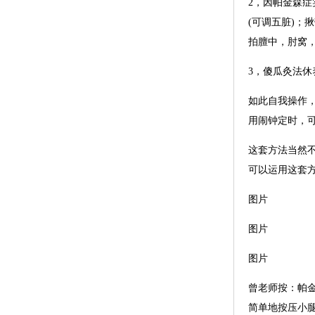
2，因帕金森
(可调五脏)；
拍膻中，肘窝，
3，傻瓜灸法
如此自我操作，
用闹钟定时，可
这套方法当然
可以运用这套
图片
图片
图片
曾老师按：帕
简单地按压小