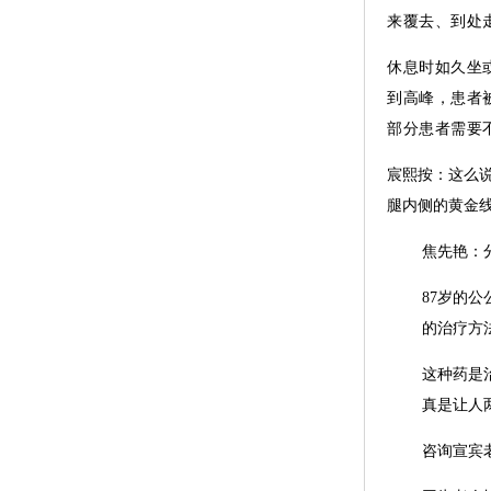
来覆去、到处
休息时如久坐
到高峰，患者
部分患者需要
宸熙按：这么
腿内侧的黄金
焦先艳：
87岁的
的治疗方
这种药是
真是让人
咨询宣宾