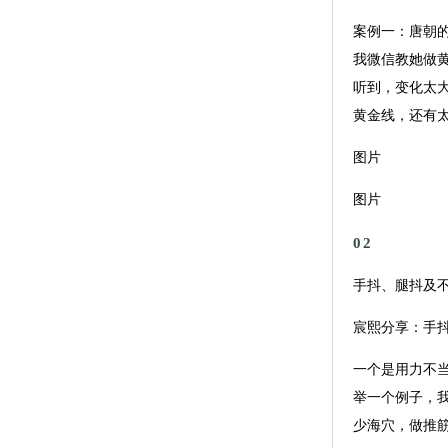
案例一：唐朝的
我微信教她做
听到，变化太
黄金线，还有
图片
图片
02
手抖、腿抖及
宸熙分享：手
一个是用力不
举一个例子，
少海穴，做推