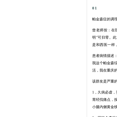
01
帕金森症的调
曾老师按：在
明”可归零。
是和西医一样
患者病情描述
我这个帕金森
活，我在重庆
该群友是严重的
1，久病必虚
胃经找痛点，
小腿内侧黄金