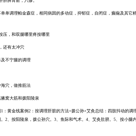
肝胆脾胃俞，八髎。
不单单调理帕金森症，相同病因的多动症，抑郁症，自闭症，癫痫及其它精
线按压，和双腿哪里疼按哪里
，还有太冲穴
抖及不宁腿的调理
少海穴，做推筋法
抓腋窝大筋和拨阳陵泉
1：黄金线案例2：按调理肝脏的方法+拨公孙+艾灸总结：四肢抖动的调
。2、按阳陵泉，拨公孙穴。3、鱼际和气术。4、艾灸肚脐。5、按小腿