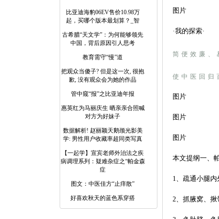
图片
比亚迪海豹06EV售价10.98万
起，买哪个版本最划算？_智
·我的探索·
古希腊“天文学”：为何能够领先
中国，背后原因引人思考
简便效廉、
教育需守“慢”道
把观众当傻子? 但是这一次, 很抱
使中医回归
歉, 没有观众会为她的作品
管中窥“报”之比亚迪年报
图片
惠英红为马丽庆生 晒亲亲合照喊
对方为好妹子
图片
数据解析! 赵丽颖天鹅颈光影美
图片
学: 男性用户收藏率超同类写真
【一起学】宣宾老师外治法之疾
本文提纲一、
病调理系列：疑难杂症之“帕金森
症
1、疏通小腿
图文：中医佳方“止痒散”
好喜欢秋天的蓝色系穿搭
2、抓腋窝、