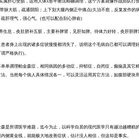
症实属肝心受损，运用人体x形平衡法精确调理，这个方案就像作战部队打
揪带脉大筋，疏通阴阳；上下划大腿内侧正中痛点(久治不愈，反复发作的
疏肝理气，强心气。(也可以配合刮心肺俞)
休养生息，灸肚脐补五脏，主要补脾肾，见肝知脾。待体力好转，灸肝胆脾
患者身上出现的诸多症状慢慢都消失了。说明这个毛病自己都可以调理好。
谓严格执行)。
不单单调理帕金森症，相同病因的多动症，抑郁症，自闭症，癫痫及其它精
方法。当然每个病人具体情况各一，可以灵活运用其它方法，如腹部硬块
金森是所谓医学难题，迄今为止，以科学自居的现代医学只有越治越糟糕
腿内侧黄金线，就能极大地改善症状，估计没人相信，但这却是事实。