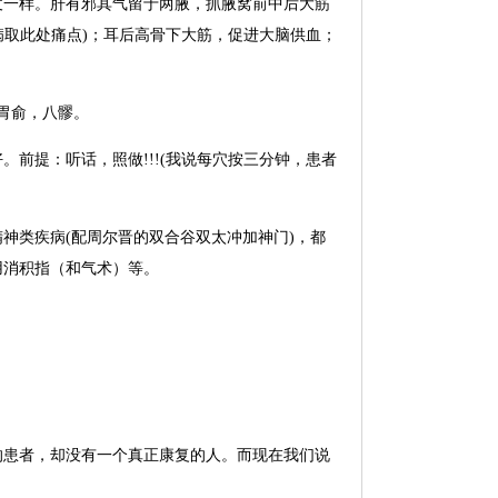
仗一样。肝有邪其气留于两腋，抓腋窝前中后大筋
病取此处痛点)；耳后高骨下大筋，促进大脑供血；
胃俞，八髎。
前提：听话，照做!!!(我说每穴按三分钟，患者
神类疾病(配周尔晋的双合谷双太冲加神门)，都
用消积指（和气术）等。
的患者，却没有一个真正康复的人。而现在我们说