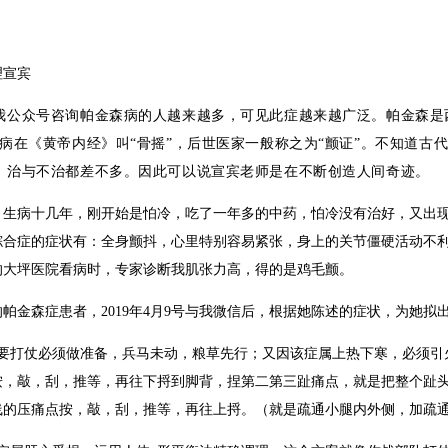
理宣宾
我公众号咨询帕金森病的人越来越多，可见此症越来越广泛。帕金森是
此病在《黄帝内经》叫“骨摇”，后世医家一般称之为“颤证”。不知道古
，治与不治都差不多。因此可以说宣宾老师是在不断创造人间奇迹。
：生病十几年，刚开始是怕冷，吃了一年多的中药，怕冷没有治好，又出
综合症的症状有：全身颤抖，心里特别容易紧张，身上的关节僵硬活动不
的大坪医院看病时，专家诊断我肌张力高，得的是鸡毛颤。
帕金森症患者，2019年4月9号与我微信后，根据她陈述的症状，为她拟
，要打仗必须做准备，兵马未动，粮草先行；又因该症属上热下寒，必须引
按，敲，刮，推等，再往下捋到脚背，捏第二第三趾痛点，就是把整个趾
线的压痛点按，敲，刮，推等，再往上捋。（就是疏通小腿内外侧，加疏