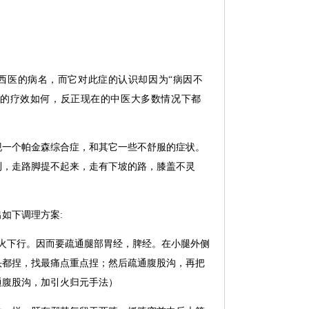
西医的病名，而它对此症的认识却因为“病因不
代的疗效如何，反正现在的中医大多数情况下都
现一个帕金森综合症，和其它一些不舒服的症状。
利，走路脚提不起来，走有下坡的路，膝盖不灵
出如下调理方案:
火下行。因而要疏通腿部胃经，脾经。在小腿外侧
头都捏，找最痛点重点捏；然后疏通腹股沟，再把
通腹股沟，加引火归元手法）