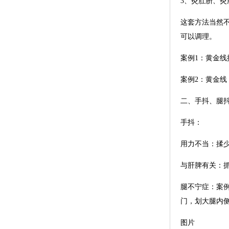
3、灸肚脐、灸
这套方法当然
可以调理。
案例1：黄金
案例2：黄金线
二、手抖、腿
手抖：
用力不当：揉
与肝脾有关：
腿不宁症：案例
门，划大腿内侧
图片