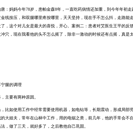
唐：妈妈今年78岁，患帕金森8年，一直吃药病情还加重，到今年年初走路都
黄金线按压，和双腿哪里疼按哪里，天天坚持，现在手不怎么抖，走路能
大了，这个对儿女是最大的喜悦，开心。案例二：患者对艾医生王平的反
太冲穴，现在我看他的头不怎么摇了，除非一激动的时候还有点摇，真是
不宁腿的调理
抖，主要有两种原因。
当，比如使用工作中经常需要使用机器，如电钻等，长期震动，形成局部
我的大姐夫，常年在山林中工作，用的电锯之类，前几年，他的手常会不
筋法，做了三天，就好多了，之后教他自己巩固。