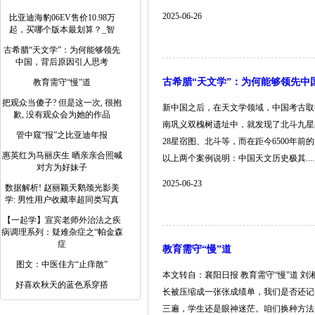
2025-06-26
比亚迪海豹06EV售价10.98万
起，买哪个版本最划算？_智
古希腊“天文学”：为何能够领先
中国，背后原因引人思考
古希腊“天文学”：为何能够领先中
教育需守“慢”道
把观众当傻子? 但是这一次, 很抱
新中国之后，在天文学领域，中国考古取得
歉, 没有观众会为她的作品
南巩义双槐树遗址中，就发现了北斗九星
管中窥“报”之比亚迪年报
28星宿图、北斗等，而在距今6500年
惠英红为马丽庆生 晒亲亲合照喊
以上两个案例说明：中国天文历史极其.....
对方为好妹子
2025-06-23
数据解析! 赵丽颖天鹅颈光影美
学: 男性用户收藏率超同类写真
【一起学】宣宾老师外治法之疾
病调理系列：疑难杂症之“帕金森
症
教育需守“慢”道
图文：中医佳方“止痒散”
本文转自：襄阳日报 教育需守“慢”道 
好喜欢秋天的蓝色系穿搭
长被压缩成一张张成绩单，我们是否还记
三遍，学生还是眼神迷茫。咱们换种方法