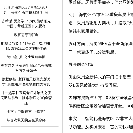
困难症。尽管高手如林，但比亚迪海
比亚迪海豹06EV售价10.98万
起，买哪个版本最划算？_智
6月，海豹06EV在2025重庆车展上市
古希腊“天文学”：为何能够领先
造，采用后驱动力架构，并搭载“天神
中国，背后原因引人思考
值纯电家用轿跑。
教育需守“慢”道
把观众当傻子? 但是这一次, 很抱
设计方面，海豹06EV基于全新
歉, 没有观众会为她的作品
口，就更多了几分运动感。
管中窥“报”之比亚迪年报
展开剩余74%
惠英红为马丽庆生 晒亲亲合照喊
对方为好妹子
侧面采用全新样式的车门把手造型
数据解析! 赵丽颖天鹅颈光影美
学: 男性用户收藏率超同类写真
双L乘风破浪大灯有所呼应。
【一起学】宣宾老师外治法之疾
内饰布局简洁大方，8.8英寸全液晶仪
病调理系列：疑难杂症之“帕金森
症
供四音区全场景智能语音系统、3D
图文：中医佳方“止痒散”
事实上，智能化是海豹06EV非常
好喜欢秋天的蓝色系穿搭
助功能。从实测来看，它的高快领